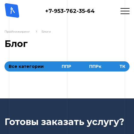
+7-953-762-35-64
ПроИнижиринг
Блоги
Блог
Все категории
ППР
ППРк
ТК
Готовы заказать услугу?