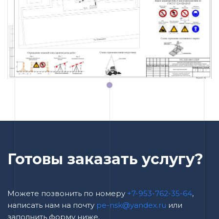
Готовы заказать услугу?
Можете позвонить по номеру
+7-953-762-35-64
,
написать нам на почту
pe-nsk@yandex.ru
или
заполнить форму ниже.