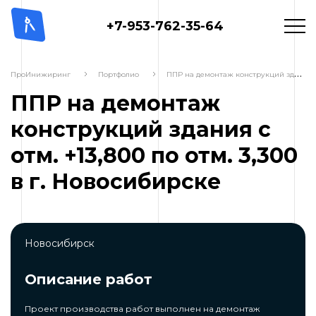
+7-953-762-35-64
П
ПР на демонтаж конструкций здания с отм. +13,800 по отм. 3,300 в г. Новосибирске
ПроИнижиринг
Портфолио
ППР на демонтаж
конструкций здания с
отм. +13,800 по отм. 3,300
в г. Новосибирске
Новосибирск
Описание работ
Проект производства работ выполнен на демонтаж