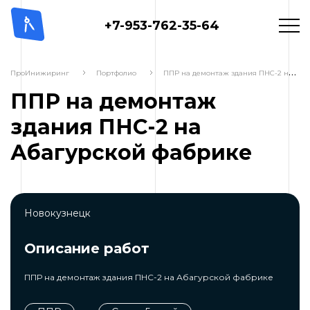
+7-953-762-35-64
П
ПР на демонтаж здания ПНС-2 на Абагурской фабрике
ПроИнижиринг
Портфолио
ППР на демонтаж
здания ПНС-2 на
Абагурской фабрике
Новокузнецк
Описание работ
ППР на демонтаж здания ПНС-2 на Абагурской фабрике