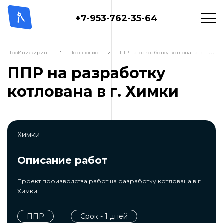
+7-953-762-35-64
П
ПР на разработку котлована в г. Химки
ПроИнижиринг
Портфолио
ППР на разработку
котлована в г. Химки
Химки
Описание работ
Проект производства работ на разработку котлована в г.
Химки
ППР
Срок - 1 дней