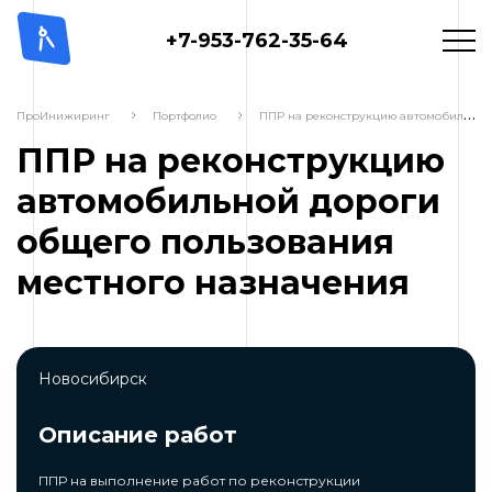
+7-953-762-35-64
П
ПР на реконструкцию автомобильной дороги общего пользования местного назначения
ПроИнижиринг
Портфолио
ППР на реконструкцию
автомобильной дороги
общего пользования
местного назначения
Новосибирск
Описание работ
ППР на выполнение работ по реконструкции