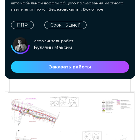
автомобильной дороги общего пользования местного
назначения по ул. Березовская в г. Болотное
ППР
Срок - 5 дней
Исполнитель работ
Булавин Максим
Заказать работы