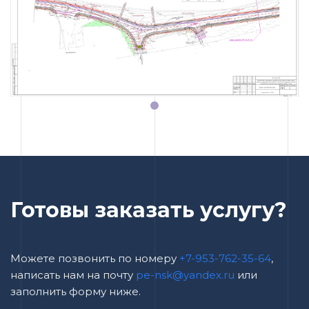
Готовы заказать услугу?
Можете позвонить по номеру
+7-953-762-35-64
,
написать нам на почту
pe-nsk@yandex.ru
или
заполнить форму ниже.