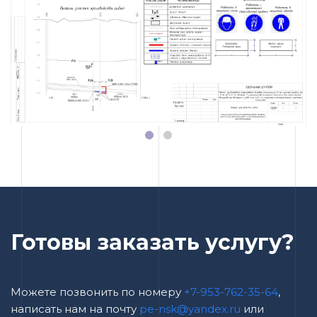
Готовы заказать услугу?
Можете позвонить по номеру
+7-953-762-35-64
,
написать нам на почту
pe-nsk@yandex.ru
или