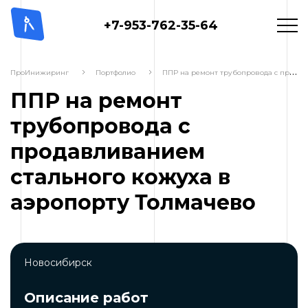
+7-953-762-35-64
П
ПР на ремонт трубопровода с продавливанием стального кожуха в аэропорту Толмачево
ПроИнижиринг
Портфолио
ППР на ремонт
трубопровода с
продавливанием
стального кожуха в
аэропорту Толмачево
Новосибирск
Описание работ