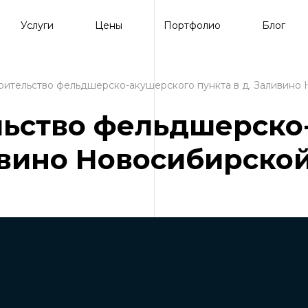
Услуги
Цены
Портфолио
Блог
оительство фельдшерско-акушерского пункта в д. Заливино 
льство фельдшерско
ивино Новосибирской