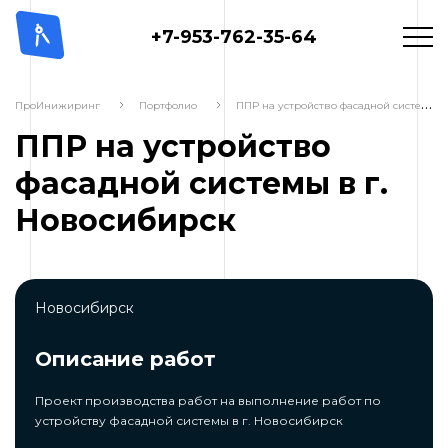
+7-953-762-35-64
П
ПР на устройство фасадной системы в г. Новосибирск
ПроИнижиринг
Портфолио
ППР на устройство
фасадной системы в г.
Новосибирск
Новосибирск
Описание работ
Проект производства работ на выполнение работ по
устройству фасадной системы в г. Новосибирск