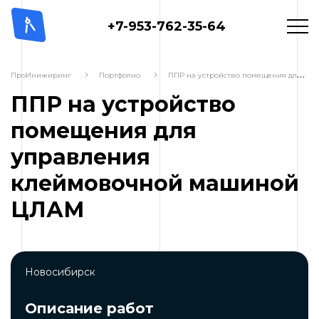
+7-953-762-35-64
П
ПР на устройство помещения для управления клеймовочной машиной ЦЛАМ
ПроИнижиринг
Портфолио
ППР на устройство
помещения для
управления
клеймовочной машиной
ЦЛАМ
Новосибирск
Описание работ