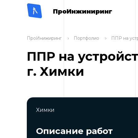
ПроИнжиниринг
ПроИнижиринг
Портфолио
ППР на уст
ППР на устройс
г. Химки
Химки
Описание работ