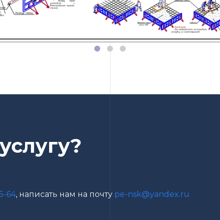
 услугу?
5-64
, написать нам на почту
pe-nsk@yandex.ru