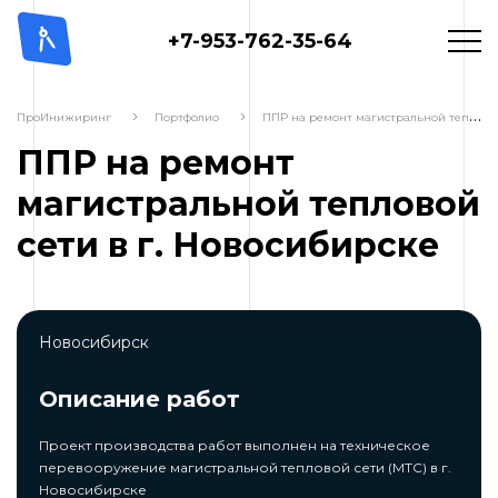
+7-953-762-35-64
П
ПР на ремонт магистральной тепловой сети в г. Новосибирске
ПроИнижиринг
Портфолио
ППР на ремонт
магистральной тепловой
сети в г. Новосибирске
Новосибирск
Описание работ
Проект производства работ выполнен на техническое
перевооружение магистральной тепловой сети (МТС) в г.
Новосибирске