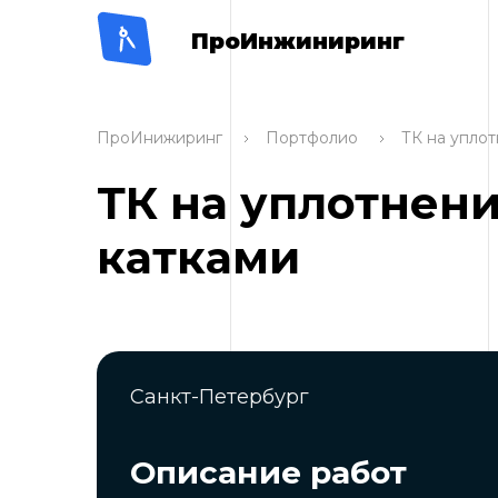
ПроИнжиниринг
ПроИнижиринг
Портфолио
ТК на уплот
ТК на уплотнени
катками
Санкт-Петербург
Описание работ