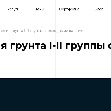
Услуги
Цены
Портфолио
Блог
нения грунта I-II группы самоходными катками
я грунта I-II групп